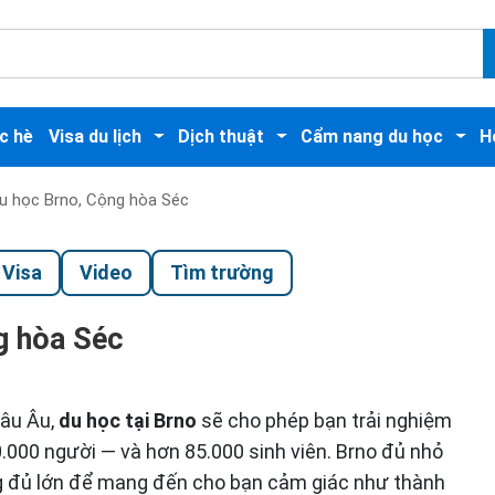
c hè
Visa du lịch
Dịch thuật
Cẩm nang du học
H
du học Brno, Cộng hòa Séc
Visa
Video
Tìm trường
g hòa Séc
hâu Âu,
du học tại Brno
sẽ cho phép bạn trải nghiệm
0.000 người — và hơn 85.000 sinh viên. Brno đủ nhỏ
g đủ lớn để mang đến cho bạn cảm giác như thành