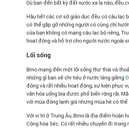
Dù bạn đến bất kỳ đất nước xa lạ nào, đều c
Hầu hết các cơ sở giáo dục đều có câu lạc bộ
có thể gặp gỡ những người có cùng chí hướng
của bạn không có mạng câu lạc bộ riêng, Tr
hoạt động và hỗ trợ cho người nước ngoài s
Lối sống
Brno mang đến một lối sống thư thái và thoả
những gì bạn sẽ chi tiêu ở nước láng giềng
Đ
động và rất nhiều hoạt động, sự kiện phục vụ
văn hóa uống bia được phổ biến rộng rãi. M
với mùa đông lạnh giá nhưng mùa hè có thể 
Với vị trí ở Trung Âu, Brno là địa điểm hoàn
Cộng hòa Séc. Có rất nhiều chuyến đi trong 