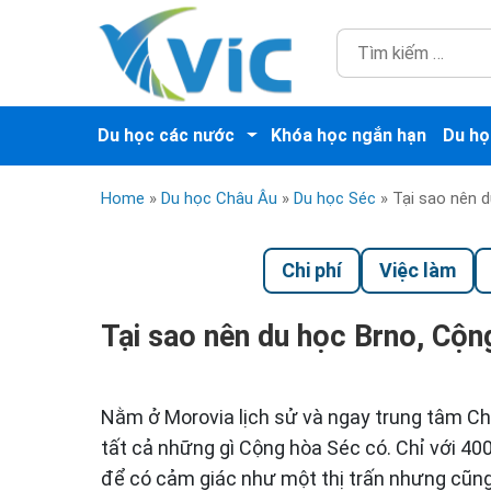
Du học các nước
Khóa học ngắn hạn
Du họ
Home
»
Du học Châu Âu
»
Du học Séc
»
Tại sao nên 
Chi phí
Việc làm
Tại sao nên du học Brno, Cộn
Nằm ở Morovia lịch sử và ngay trung tâm C
tất cả những gì Cộng hòa Séc có. Chỉ với 40
để có cảm giác như một thị trấn nhưng cũn