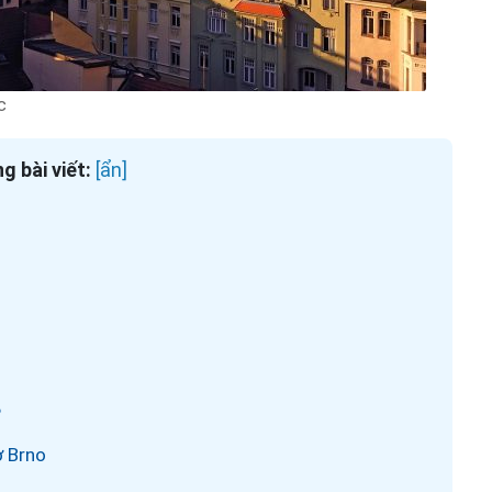
c
g bài viết:
?
ở Brno