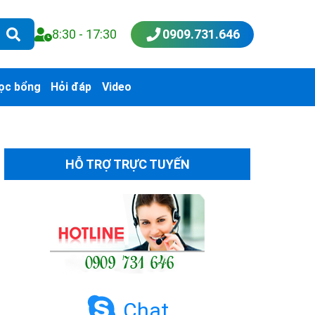
8:30 - 17:30
0909.731.646
ọc bổng
Hỏi đáp
Video
HỖ TRỢ TRỰC TUYẾN
Chat