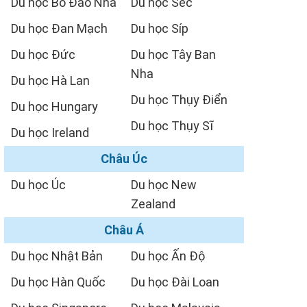
Du học Bồ Đào Nha
Du học Séc
Du học Đan Mạch
Du học Síp
Du học Đức
Du học Tây Ban
Nha
Du học Hà Lan
Du học Thụy Điển
Du học Hungary
Du học Thụy Sĩ
Du học Ireland
Châu Úc
Du học Úc
Du học New
Zealand
Châu Á
Du học Nhật Bản
Du học Ấn Độ
Du học Hàn Quốc
Du học Đài Loan