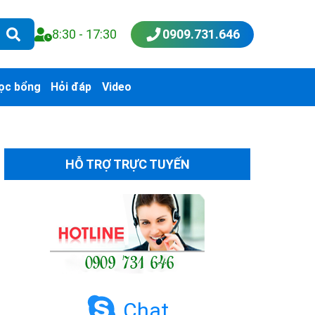
8:30 - 17:30
0909.731.646
ọc bổng
Hỏi đáp
Video
HỖ TRỢ TRỰC TUYẾN
Chat