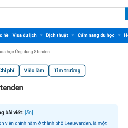
c hè
Visa du lịch
Dịch thuật
Cẩm nang du học
H
hoa học Ứng dụng Stenden
Chi phí
Việc làm
Tìm trường
Stenden
g bài viết:
n viên chính nằm ở thành phố Leeuwarden, là một