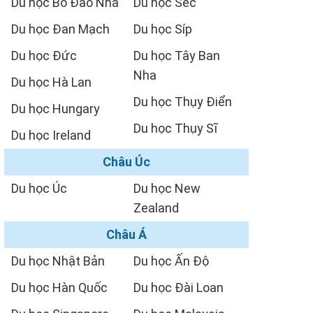
Du học Bồ Đào Nha
Du học Séc
Du học Đan Mạch
Du học Síp
Du học Đức
Du học Tây Ban
Nha
Du học Hà Lan
Du học Thụy Điển
Du học Hungary
Du học Thụy Sĩ
Du học Ireland
Châu Úc
Du học Úc
Du học New
Zealand
Châu Á
Du học Nhật Bản
Du học Ấn Độ
Du học Hàn Quốc
Du học Đài Loan