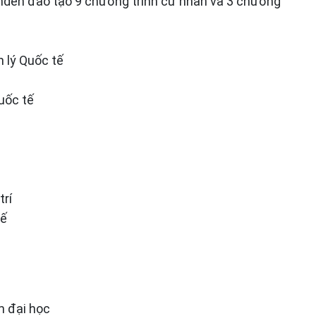
nden đào tạo 9 chương trình cử nhân và 3 chương
 lý Quốc tế
uốc tế
trí
tế
m đại học