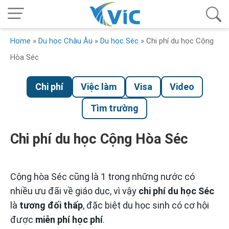
Home
»
Du học Châu Âu
»
Du học Séc
»
Chi phí du học Cộng
Hòa Séc
Chi phí
Việc làm
Visa
Video
Tìm trường
Chi phí du học Cộng Hòa Séc
Cộng hòa Séc cũng là 1 trong những nước có
nhiều ưu đãi về giáo dục, vì vậy
chi phí du học Séc
là
tương đối thấp
, đặc biệt du học sinh có cơ hội
được
miễn phí học phí
.