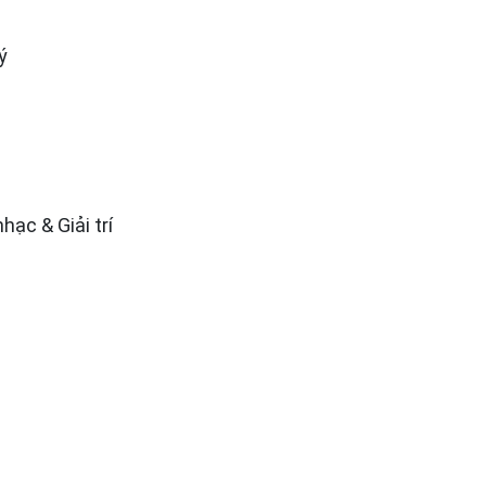
ý
ạc & Giải trí