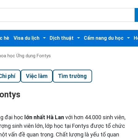
c hè
Visa du lịch
Dịch thuật
Cẩm nang du học
H
hoa học Ứng dụng Fontys
Chi phí
Việc làm
Tìm trường
Fontys
ng đại học
lớn nhất Hà Lan
với hơn 44.000 sinh viên,
ượng sinh viên lớn, lớp học tại Fontys được tổ chức
một vấn đề quan trọng. Chất lượng là yếu tố quan