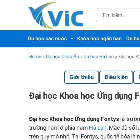
Du học các nước
Khóa học ngắn hạn
Du họ
Home
»
Du học Châu Âu
»
Du học Hà Lan
»
Đại học K
Giới thiệu
Điều kiện
Đại học Khoa học Ứng dụng 
Đại học Khoa học Ứng dụng Fontys
là trườ
trường nằm ở phía nam
Hà Lan
. Mặc dù số l
trên quy mô nhỏ. Tại Fontys, quốc tế hóa là 