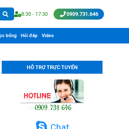
8:30 - 17:30
0909.731.646
ọc bổng
Hỏi đáp
Video
HỖ TRỢ TRỰC TUYẾN
Chat