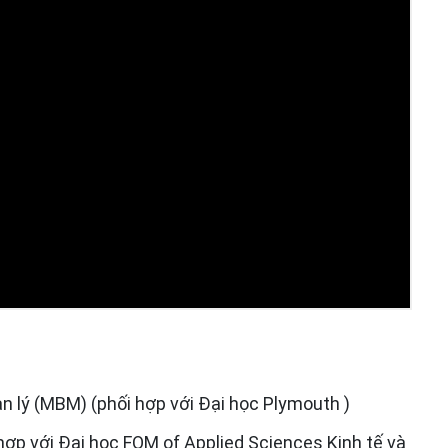
n lý (MBM) (phối hợp với Đại học Plymouth )
 hợp với Đại học FOM of Applied Sciences Kinh tế và