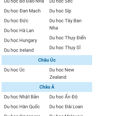
Du học Bồ Đào Nha
Du học Séc
Du học Đan Mạch
Du học Síp
Du học Đức
Du học Tây Ban
Nha
Du học Hà Lan
Du học Thụy Điển
Du học Hungary
Du học Thụy Sĩ
Du học Ireland
Châu Úc
Du học Úc
Du học New
Zealand
Châu Á
Du học Nhật Bản
Du học Ấn Độ
Du học Hàn Quốc
Du học Đài Loan