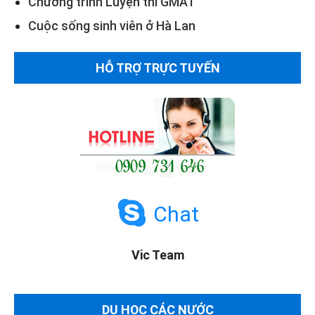
Chương trình Luyện thi GMAT
Cuộc sống sinh viên ở Hà Lan
HỖ TRỢ TRỰC TUYẾN
Chat
Vic Team
DU HỌC CÁC NƯỚC