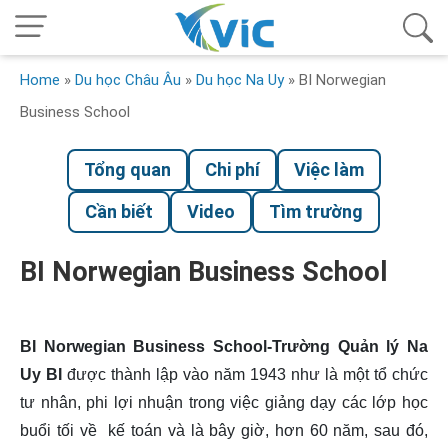
Home
»
Du học Châu Âu
»
Du học Na Uy
»
BI Norwegian
Business School
Tổng quan
Chi phí
Việc làm
Cần biết
Video
Tìm trường
BI Norwegian Business School
BI Norwegian Business School-Trường Quản lý Na
Uy BI
được thành lập vào năm 1943 như là một tổ chức
tư nhân, phi lợi nhuận trong việc giảng dạy các lớp học
buổi tối về kế toán và là bây giờ, hơn 60 năm, sau đó,