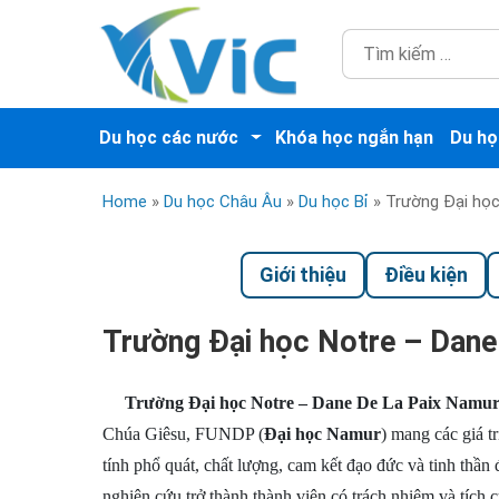
Du học các nước
Khóa học ngắn hạn
Du họ
Home
»
Du học Châu Âu
»
Du học Bỉ
»
Trường Đại học
Giới thiệu
Điều kiện
Trường Đại học Notre – Dan
Trường Đại học Notre – Dane De La Paix Namu
Chúa Giêsu, FUNDP (
Đại học Namur
) mang các giá tr
tính phổ quát, chất lượng, cam kết đạo đức và
tinh thần 
nghiên cứu trở thành thành viên có trách nhiệm và tích