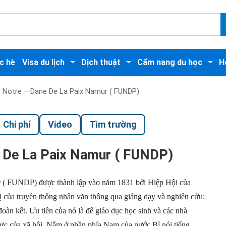
c hè
Visa du lịch
Dịch thuật
Cẩm nang du học
H
 Notre – Dane De La Paix Namur ( FUNDP)
Chi phí
Video
Tìm trường
e De La Paix Namur ( FUNDP)
r
( FUNDP) được thành lập vào năm 1831 bởi Hiệp Hội của
ị c
ủa truyền thống nhân văn thông qua giảng dạy và nghiên cứu:
đoàn kết. Ưu tiên của nó là để giáo dục học sinh và các nhà
 cực của xã hội. Nằm ở phần phía Nam của nước Bỉ nói tiếng