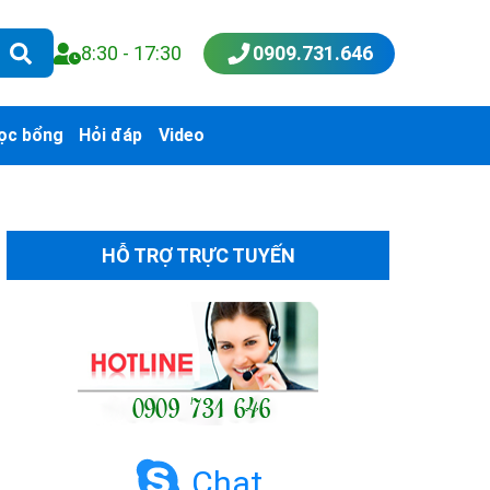
8:30 - 17:30
0909.731.646
ọc bổng
Hỏi đáp
Video
HỖ TRỢ TRỰC TUYẾN
Chat