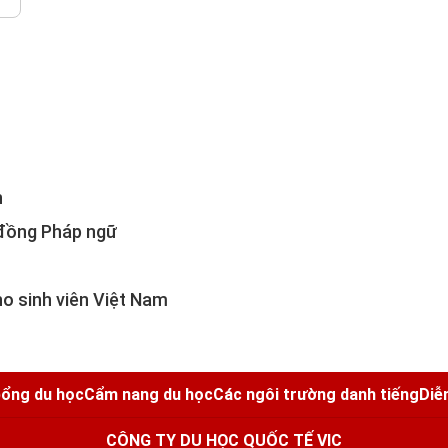
h
đồng Pháp ngữ
ho sinh viên Việt Nam
ổng du học
Cẩm nang du học
Các ngôi trường danh tiếng
Diễ
CÔNG TY DU HỌC QUỐC TẾ VIC