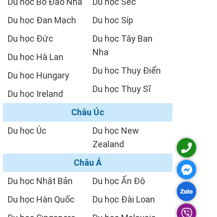
Du học Bồ Đào Nha
Du học Séc
Du học Đan Mạch
Du học Síp
Du học Đức
Du học Tây Ban
Nha
Du học Hà Lan
Du học Thụy Điển
Du học Hungary
Du học Thụy Sĩ
Du học Ireland
Châu Úc
Du học Úc
Du học New
Zealand
Châu Á
Du học Nhật Bản
Du học Ấn Độ
Du học Hàn Quốc
Du học Đài Loan