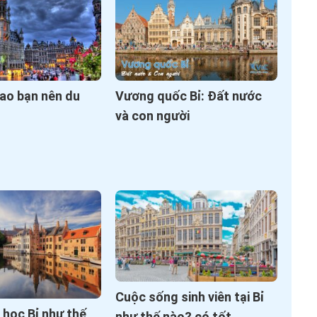
 sao bạn nên du
Vương quốc Bỉ: Đất nước
và con người
Cuộc sống sinh viên tại Bỉ
u học Bỉ như thế
như thế nào? có tốt