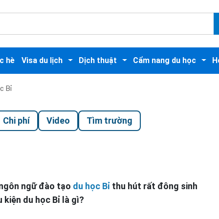
c hè
Visa du lịch
Dịch thuật
Cẩm nang du học
H
c Bỉ
Chi phí
Video
Tìm trường
óa, ngôn ngữ đào tạo
du học Bỉ
thu hút rất đông sinh
kiện du học Bỉ là gì?