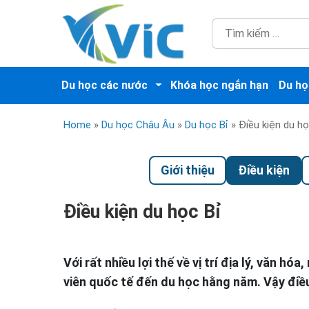
Du học các nước
Khóa học ngắn hạn
Du họ
Home
»
Du học Châu Âu
»
Du học Bỉ
»
Điều kiện du họ
Giới thiệu
Điều kiện
Điều kiện du học Bỉ
Với rất nhiều lợi thế về vị trí địa lý, văn h
viên quốc tế đến du học hằng năm. Vậy điều 