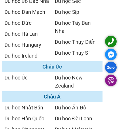
Du học Bồ Đào Nha
Du học Séc
Du học Đan Mạch
Du học Síp
Du học Đức
Du học Tây Ban
Nha
Du học Hà Lan
Du học Thụy Điển
Du học Hungary
Du học Thụy Sĩ
Du học Ireland
Châu Úc
Du học Úc
Du học New
Zealand
Châu Á
Du học Nhật Bản
Du học Ấn Độ
Du học Hàn Quốc
Du học Đài Loan