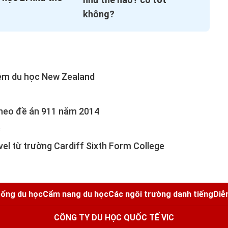
không?
hiệm du học New Zealand
 theo đề án 911 năm 2014
c
el từ trường Cardiff Sixth Form College
ổng du học
Cẩm nang du học
Các ngôi trường danh tiếng
Diễ
CÔNG TY DU HỌC QUỐC TẾ VIC