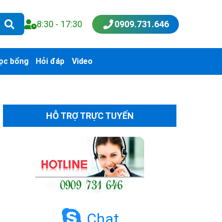
8:30 - 17:30
0909.731.646
ọc bổng
Hỏi đáp
Video
HỖ TRỢ TRỰC TUYẾN
Chat