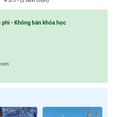
4.5/5 - (2 bình chọn)
c phí - Không bán khóa học
.com