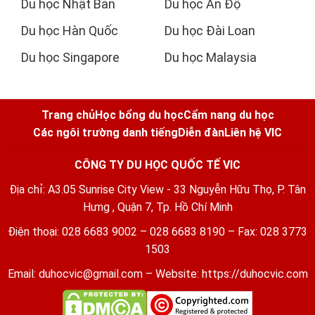
Du học Nhật Bản
Du học Ấn Độ
Du học Hàn Quốc
Du học Đài Loan
Du học Singapore
Du học Malaysia
Trang chủ
Học bổng du học
Cẩm nang du học
Các ngôi trường danh tiếng
Diễn đàn
Liên hệ VIC
CÔNG TY DU HỌC QUỐC TẾ VIC
Địa chỉ: A3.05 Sunrise City View - 33 Nguyễn Hữu Thọ, P. Tân
Hưng , Quận 7, Tp. Hồ Chí Minh
Điện thoại: 028 6683 9002 – 028 6683 8190 – Fax: 028 3773
1503
Email:
duhocvic@gmail.com
– Website:
https://duhocvic.com