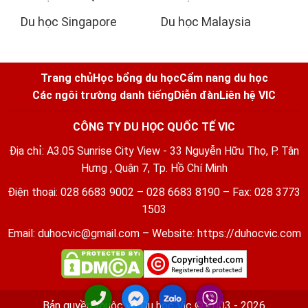
Du học Singapore
Du học Malaysia
Trang chủ
Học bổng du học
Cẩm nang du học
Các ngôi trường danh tiếng
Diễn đàn
Liên hệ VIC
CÔNG TY DU HỌC QUỐC TẾ VIC
Địa chỉ: A3.05 Sunrise City View - 33 Nguyễn Hữu Thọ, P. Tân
Hưng , Quận 7, Tp. Hồ Chí Minh
Điện thoại: 028 6683 9002 – 028 6683 8190 – Fax: 028 3773
1503
Email:
duhocvic@gmail.com
– Website:
https://duhocvic.com
Bản quyền thuộc về
Du học Vic
© 2003 - 2026