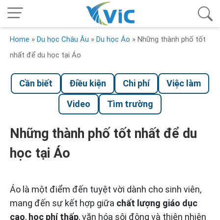
Home
»
Du học Châu Âu
»
Du học Áo
»
Những thành phố tốt
nhất để du học tại Áo
Cần biết
Điều kiện
Chi phí
Việc làm
Video
Tìm trường
Những thành phố tốt nhất để du
học tại Áo
Áo là một điểm đến tuyệt vời dành cho sinh viên,
mang đến sự kết hợp giữa
chất lượng giáo dục
cao
,
học phí thấp
, văn hóa sôi động và thiên nhiên