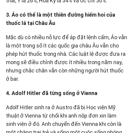
thải, Ý là 26%, Hoa Kỳ là 34% và Úc chỉ 30%.
3. Áo có thể là một thiên đường hiếm hoi của
thuốc lá tại Châu Âu
Mặc dù có nhiều nỗ lực để áp đặt lệnh cấm, Áo vẫn
là một trong số ít các quốc gia châu Âu vẫn cho
phép hút thuốc trong nhà. Các luật lệ được đưa ra
mong sẽ điều chỉnh được ít nhiều trong năm nay,
nhưng chắc chắn vẫn còn những người hút thuốc
ở bar.
4. Adolf Hitler đã từng sống ở Vienna
Adolf Hitler sinh ra ở Austro đã bị Học viện Mỹ
thuật ở Vienna từ chối khi anh nộp đơn xin làm
sinh viên ở đó. Anh chuyển đến Vienna khi còn là
một chàng trai trẻ và sống một cuộc sống phóng