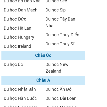
Du học Bồ Đào Nha
Du học Séc
Du học Đan Mạch
Du học Síp
Du học Đức
Du học Tây Ban
Nha
Du học Hà Lan
Du học Thụy Điển
Du học Hungary
Du học Thụy Sĩ
Du học Ireland
Châu Úc
Du học Úc
Du học New
Zealand
Châu Á
Du học Nhật Bản
Du học Ấn Độ
Du học Hàn Quốc
Du học Đài Loan