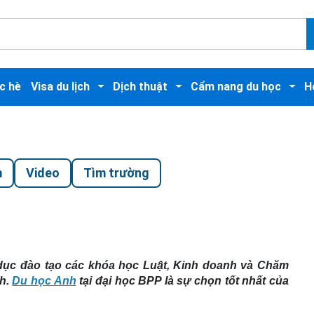
c hè
Visa du lịch
Dịch thuật
Cẩm nang du học
H
m
Video
Tìm trường
dục đào tạo các khóa học Luật, Kinh doanh và Chăm
nh.
Du học Anh
tại đại học BPP là sự chọn tốt nhất của