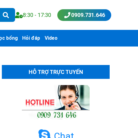
8:30 - 17:30
0909.731.646
ọc bổng
Hỏi đáp
Video
HỖ TRỢ TRỰC TUYẾN
Chat