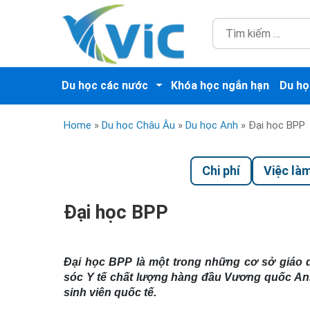
Du học các nước
Khóa học ngắn hạn
Du họ
Home
»
Du học Châu Âu
»
Du học Anh
»
Đại học BPP
Chi phí
Việc là
Đại học BPP
Đại học BPP là một trong những cơ sở giáo 
sóc Y tế chất lượng hàng đầu Vương quốc A
sinh viên quốc tế.