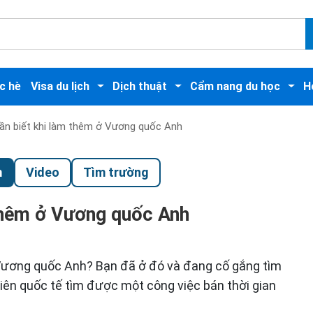
c hè
Visa du lịch
Dịch thuật
Cẩm nang du học
H
ần biết khi làm thêm ở Vương quốc Anh
m
Video
Tìm trường
 thêm ở Vương quốc Anh
 Vương quốc Anh? Bạn đã ở đó và đang cố gắng tìm
viên quốc tế tìm được một công việc bán thời gian