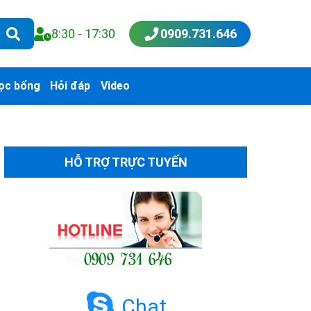
8:30 - 17:30
0909.731.646
ọc bổng
Hỏi đáp
Video
HỖ TRỢ TRỰC TUYẾN
Chat