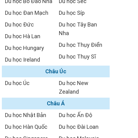
Du học Bồ Đào Nha
Du học Séc
Du học Đan Mạch
Du học Síp
Du học Đức
Du học Tây Ban
Nha
Du học Hà Lan
Du học Thụy Điển
Du học Hungary
Du học Thụy Sĩ
Du học Ireland
Châu Úc
Du học Úc
Du học New
Zealand
Châu Á
Du học Nhật Bản
Du học Ấn Độ
Du học Hàn Quốc
Du học Đài Loan