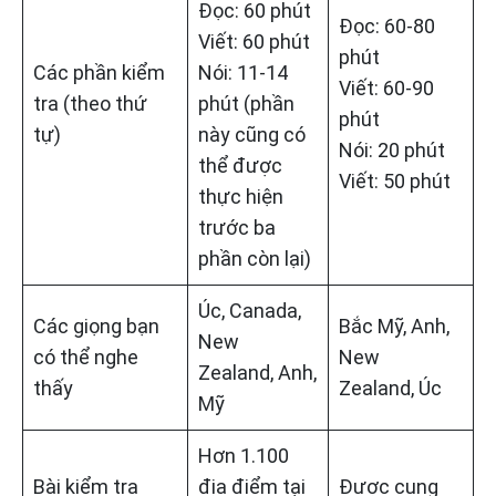
Đọc: 60 phút
Đọc: 60-80
Viết: 60 phút
phút
Các phần kiểm
Nói: 11-14
Viết: 60-90
tra (theo thứ
phút (phần
phút
tự)
này cũng có
Nói: 20 phút
thể được
Viết: 50 phút
thực hiện
trước ba
phần còn lại)
Úc, Canada,
Các giọng bạn
Bắc Mỹ, Anh,
New
có thể nghe
New
Zealand, Anh,
thấy
Zealand, Úc
Mỹ
Hơn 1.100
Bài kiểm tra
địa điểm tại
Được cung