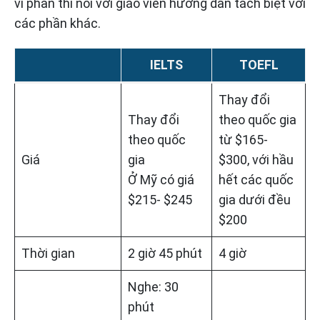
vì phần thi nói với giáo viên hướng dẫn tách biệt với
các phần khác.
IELTS
TOEFL
Thay đổi
Thay đổi
theo quốc gia
theo quốc
từ $165-
Giá
gia
$300, với hầu
Ở Mỹ có giá
hết các quốc
$215- $245
gia dưới đều
$200
Thời gian
2 giờ 45 phút
4 giờ
Nghe: 30
phút