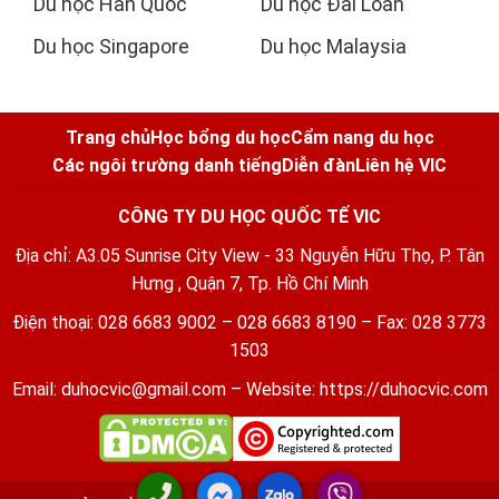
Du học Hàn Quốc
Du học Đài Loan
Du học Singapore
Du học Malaysia
Trang chủ
Học bổng du học
Cẩm nang du học
Các ngôi trường danh tiếng
Diễn đàn
Liên hệ VIC
CÔNG TY DU HỌC QUỐC TẾ VIC
Địa chỉ: A3.05 Sunrise City View - 33 Nguyễn Hữu Thọ, P. Tân
Hưng , Quận 7, Tp. Hồ Chí Minh
Điện thoại: 028 6683 9002 – 028 6683 8190 – Fax: 028 3773
1503
Email:
duhocvic@gmail.com
– Website:
https://duhocvic.com