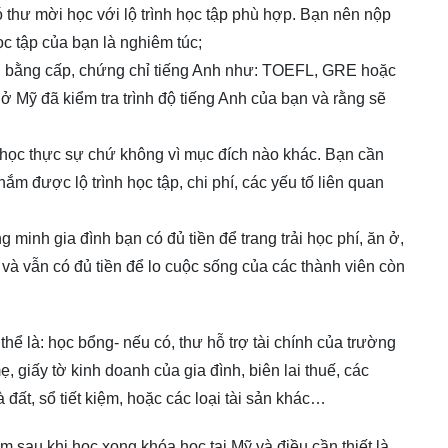
thư mời học với lộ trình học tập phù hợp. Bạn nên nộp
c tập của bạn là nghiêm túc;
m, bằng cấp, chứng chỉ tiếng Anh như: TOEFL, GRE hoặc
 Mỹ đã kiểm tra trình độ tiếng Anh của bạn và rằng sẽ
u học thực sự chứ không vì mục đích nào khác. Bạn cần
nắm được lộ trình học tập, chi phí, các yếu tố liên quan
 minh gia đình bạn có đủ tiền để trang trải học phí, ăn ở,
và vẫn có đủ tiền để lo cuộc sống của các thành viên còn
thể là: học bổng- nếu có, thư hỗ trợ tài chính của trường
 giấy tờ kinh doanh của gia đình, biên lai thuế, các
đất, sổ tiết kiệm, hoặc các loại tài sản khác…
m sau khi học xong khóa học tại Mỹ và điều cần thiết là