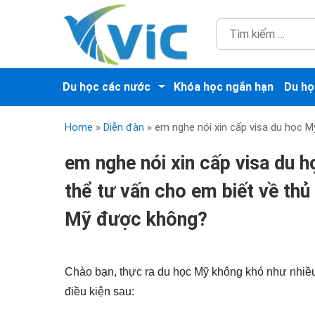
Du học các nước
Khóa học ngắn hạn
Du họ
Home
»
Diễn đàn
»
em nghe nói xin cấp visa du học M
em nghe nói xin cấp visa du h
thể tư vấn cho em biết về thủ 
Mỹ được không?
Chào bạn, thực ra du học Mỹ không khó như nhiều 
điều kiện sau: