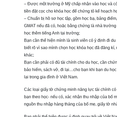
– Được một trường ở Mỹ chấp nhận vào học và có 
tiền đặt cọc cho khóa học để chứng tỏ kể hoạch họ
– Chuẩn bị hồ sơ học tập, gồm học bạ, bảng điể
GMAT nếu đã có, hoặc bằng chứng là nhà trường ở
học thêm tiếng Anh tại trường;
Bạn cần thể hiện mình là sinh viên có ý định đi d
biết rõ vì sao mình chọn học khóa học đã đăng kí, 
khác;
Bạn cần phải có đủ tài chính cho du học, cần chứng
bảo hiểm, sách vở, đi lại…cho bạn khi bạn du học 
lại trong gia đình ở Việt Nam.
Các loại giấy tờ chứng minh năng lực tài chính có 
bạn theo học- nếu có, xác nhận thu nhập của bố mẹ,
nguồn thu nhập hàng tháng của bố mẹ, giấy tờ nhà 
Bạn phải thể hiện được ý định quay trở về Việt Na