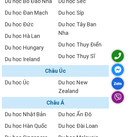
Du học Bồ Đào Nha
Du học Séc
Du học Đan Mạch
Du học Síp
Du học Đức
Du học Tây Ban
Nha
Du học Hà Lan
Du học Thụy Điển
Du học Hungary
Du học Thụy Sĩ
Du học Ireland
Châu Úc
Du học Úc
Du học New
Zealand
Châu Á
Du học Nhật Bản
Du học Ấn Độ
Du học Hàn Quốc
Du học Đài Loan