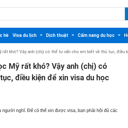
c hè
Visa du lịch
Dịch thuật
Cẩm nang du học
H
ỹ rất khó? Vậy anh (chị) có thể tư vấn cho em biết về thủ tục, điều
ọc Mỹ rất khó? Vậy anh (chị) có
tục, điều kiện để xin visa du học
người nghĩ. Để có thể xin được visa, bạn phải hội đủ các