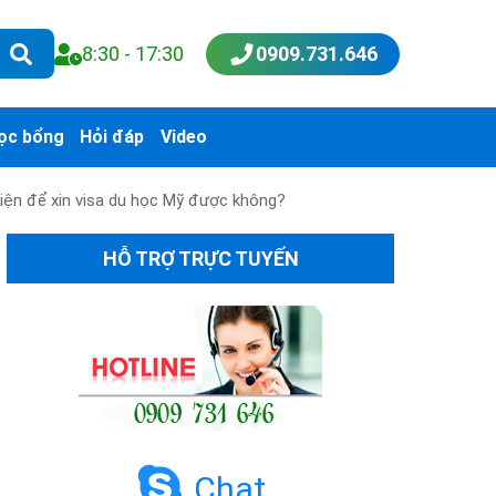
8:30 - 17:30
0909.731.646
ọc bổng
Hỏi đáp
Video
 kiện để xin visa du học Mỹ được không?
HỖ TRỢ TRỰC TUYẾN
Chat