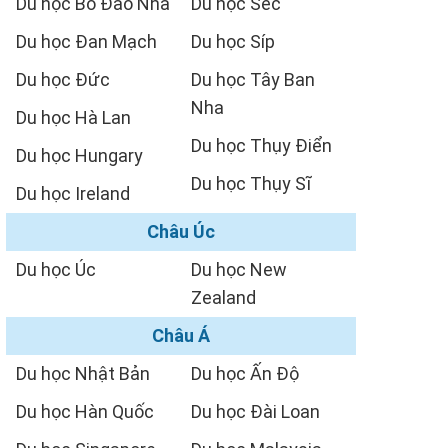
Du học Bồ Đào Nha
Du học Séc
Du học Đan Mạch
Du học Síp
Du học Đức
Du học Tây Ban
Nha
Du học Hà Lan
Du học Thụy Điển
Du học Hungary
Du học Thụy Sĩ
Du học Ireland
Châu Úc
Du học Úc
Du học New
Zealand
Châu Á
Du học Nhật Bản
Du học Ấn Độ
Du học Hàn Quốc
Du học Đài Loan