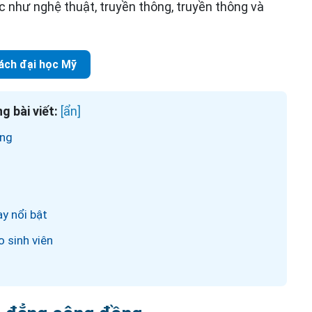
c như nghệ thuật, truyền thông, truyền thông và
ách đại học Mỹ
g bài viết:
ồng
ạy nổi bật
o sinh viên