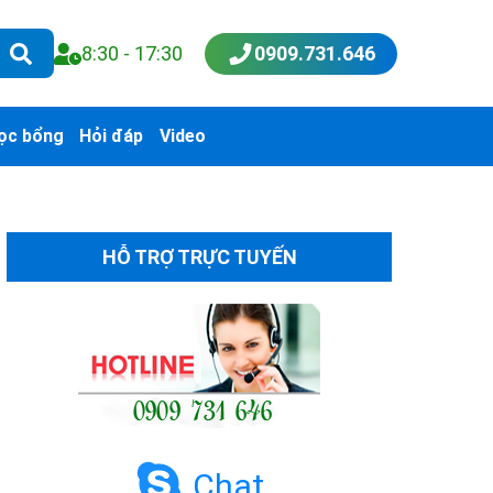
8:30 - 17:30
0909.731.646
ọc bổng
Hỏi đáp
Video
HỖ TRỢ TRỰC TUYẾN
Chat