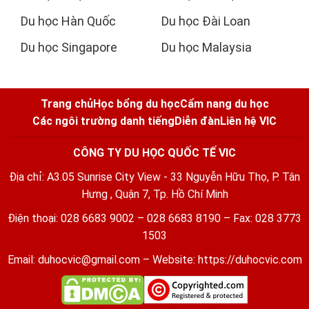
Du học Hàn Quốc
Du học Đài Loan
Du học Singapore
Du học Malaysia
Trang chủ
Học bổng du học
Cẩm nang du học
Các ngôi trường danh tiếng
Diễn đàn
Liên hệ VIC
CÔNG TY DU HỌC QUỐC TẾ VIC
Địa chỉ: A3.05 Sunrise City View - 33 Nguyễn Hữu Thọ, P. Tân
Hưng , Quận 7, Tp. Hồ Chí Minh
Điện thoại: 028 6683 9002 – 028 6683 8190 – Fax: 028 3773
1503
Email:
duhocvic@gmail.com
– Website:
https://duhocvic.com