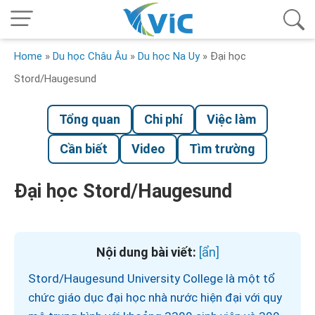
Home
»
Du học Châu Âu
»
Du học Na Uy
»
Đại học
Stord/Haugesund
Tổng quan
Chi phí
Việc làm
Cần biết
Video
Tìm trường
Đại học Stord/Haugesund
Nội dung bài viết:
Stord/Haugesund University College là một tổ
chức giáo dục đại học nhà nước hiện đại với quy