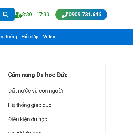
8:30 - 17:30
0909.731.646
ọc bổng
Hỏi đáp
Video
Cẩm nang Du học Đức
Đất nước và con người
Hệ thống giáo dục
Điều kiện du học