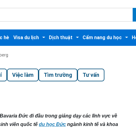
c hè
Visa du lịch
Dịch thuật
Cẩm nang du học
H
berg
í
Việc làm
Tìm trường
Tư vấn
Bavaria Đức đi đầu trong giảng dạy các lĩnh vực về
sinh viên quốc tế
du học Đức
ngành kinh tế và khoa