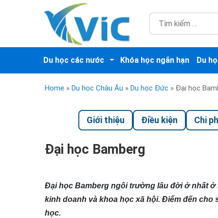
Du học các nước
Khóa học ngắn hạn
Du họ
Home
»
Du học Châu Âu
»
Du học Đức
»
Đại học Bam
Giới thiệu
Điều kiện
Chi ph
Đại học Bamberg
Đại học Bamberg ngôi trường lâu đời ở nhất ở 
kinh doanh và khoa học xã hội. Điểm đến cho 
học.