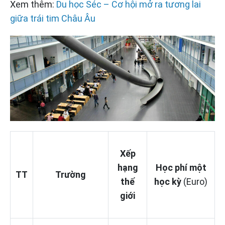
Xem thêm:
Du học Séc – Cơ hội mở ra tương lai
giữa trái tim Châu Âu
Xếp
hạng
Học phí một
TT
Trường
thế
học kỳ
(Euro)
giới