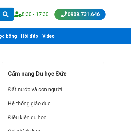
8:30 - 17:30
0909.731.646
ọc bổng
Hỏi đáp
Video
Cẩm nang Du học Đức
Đất nước và con người
Hệ thống giáo dục
Điều kiện du học