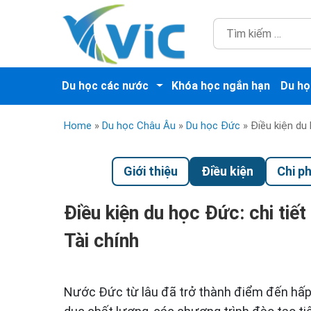
Du học các nước
Khóa học ngắn hạn
Du họ
Home
»
Du học Châu Âu
»
Du học Đức
»
Điều kiện du 
Giới thiệu
Điều kiện
Chi ph
Điều kiện du học Đức: chi tiế
Tài chính
Nước Đức từ lâu đã trở thành điểm đến hấp 