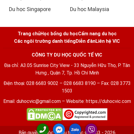
Du học Singapore
Du học Malaysia
Trang chủ
Học bổng du học
Cẩm nang du học
Các ngôi trường danh tiếng
Diễn đàn
Liên hệ VIC
CÔNG TY DU HỌC QUỐC TẾ VIC
Địa chỉ: A3.05 Sunrise City View - 33 Nguyễn Hữu Thọ, P. Tân
Hưng , Quận 7, Tp. Hồ Chí Minh
Điện thoại: 028 6683 9002 – 028 6683 8190 – Fax: 028 3773
1503
Email:
duhocvic@gmail.com
– Website:
https://duhocvic.com
Bản quyền thuộc về
Du học Vic
© 2003 - 2026