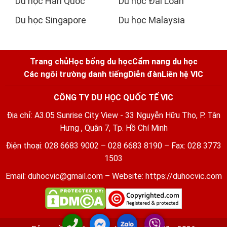
Du học Hàn Quốc
Du học Đài Loan
Du học Singapore
Du học Malaysia
Trang chủ
Học bổng du học
Cẩm nang du học
Các ngôi trường danh tiếng
Diễn đàn
Liên hệ VIC
CÔNG TY DU HỌC QUỐC TẾ VIC
Địa chỉ: A3.05 Sunrise City View - 33 Nguyễn Hữu Thọ, P. Tân
Hưng , Quận 7, Tp. Hồ Chí Minh
Điện thoại: 028 6683 9002 – 028 6683 8190 – Fax: 028 3773
1503
Email:
duhocvic@gmail.com
– Website:
https://duhocvic.com