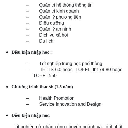
– Quản trị hệ thống thông tin
– Quản trị kinh doanh
– Quản lý phương tiện
– Điều dưỡng
– Quản lý an ninh
– Dịch vụ xã hội
– Du lịch
Điều kiện nhập học :
– Tốt nghiệp trung học phổ thông
– IELTS 6.0 hoặc TOEFL Ibt 79-80 hoặc
TOEFL 550
Chương trình thạc sĩ: (1.5 năm)
– Health Promotion
– Service Innovation and Design.
Điều kiện nhập học:
Tốt nghiệp cử nhân cùng chuyên ngành và có ít nhất