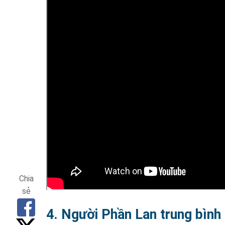
Chia
sẻ
4. Người Phần Lan trung bình