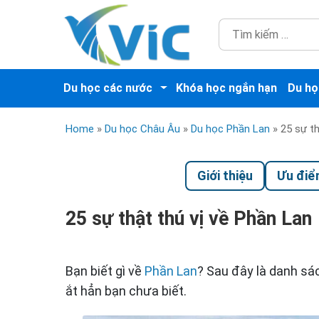
Du học các nước
Khóa học ngắn hạn
Du họ
Home
»
Du học Châu Âu
»
Du học Phần Lan
»
25 sự th
Giới thiệu
Ưu đi
25 sự thật thú vị về Phần Lan
Bạn biết gì về
Phần Lan
? Sau đây là danh s
ắt hẳn bạn chưa biết.