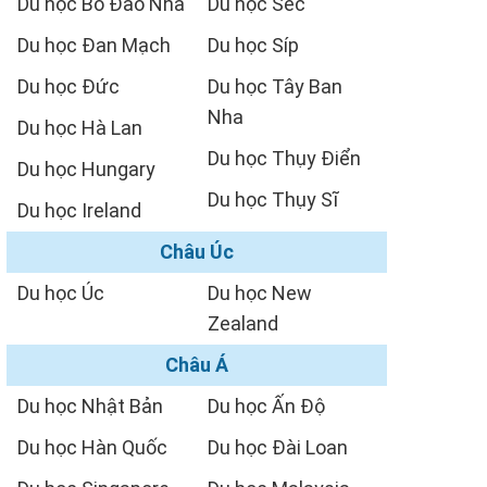
Du học Bồ Đào Nha
Du học Séc
Du học Đan Mạch
Du học Síp
Du học Đức
Du học Tây Ban
Nha
Du học Hà Lan
Du học Thụy Điển
Du học Hungary
Du học Thụy Sĩ
Du học Ireland
Châu Úc
Du học Úc
Du học New
Zealand
Châu Á
Du học Nhật Bản
Du học Ấn Độ
Du học Hàn Quốc
Du học Đài Loan