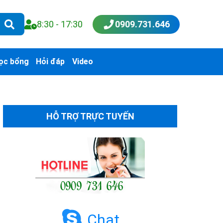
8:30 - 17:30
0909.731.646
ọc bổng
Hỏi đáp
Video
HỖ TRỢ TRỰC TUYẾN
Chat