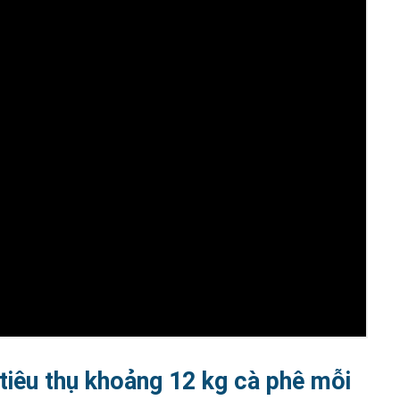
 tiêu thụ khoảng 12 kg cà phê mỗi