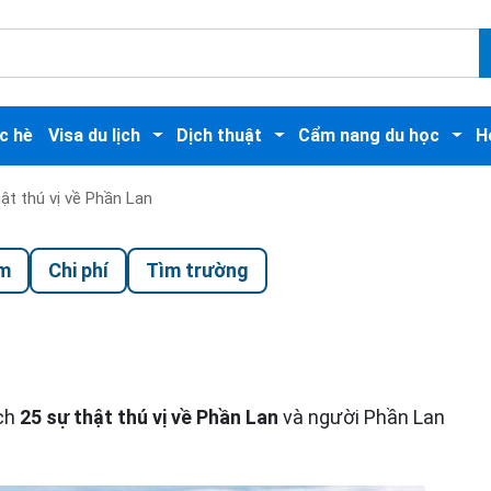
c hè
Visa du lịch
Dịch thuật
Cẩm nang du học
H
ật thú vị về Phần Lan
ểm
Chi phí
Tìm trường
ách
25 sự thật thú vị về Phần Lan
và người Phần Lan