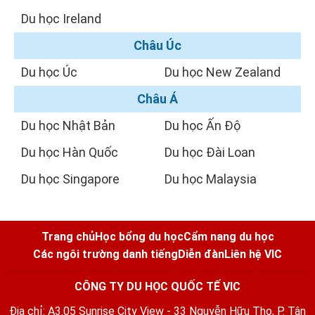
Du học Ireland
Châu Úc
Du học Úc
Du học New Zealand
Châu Á
Du học Nhật Bản
Du học Ấn Độ
Du học Hàn Quốc
Du học Đài Loan
Du học Singapore
Du học Malaysia
Trang chủ
Học bổng du học
Cẩm nang du học
Các ngôi trường danh tiếng
Diễn đàn
Liên hệ VIC
CÔNG TY DU HỌC QUỐC TẾ VIC
Địa chỉ: A3.05 Sunrise City View - 33 Nguyễn Hữu Thọ, P. Tân