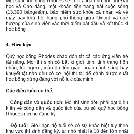
Một suất học bổng Rhodes sẽ chi trả toàn bộ học phí Đại
học và Cao đẳng, một khoản tiền trang trải cuộc sống
(13,390 bảng/năm), bảo hiểm sức khỏe cá nhân và vé
máy bay khứ hồi hạng phổ thông giữa Oxford và quê
hương của sinh viên vào thời điểm bắt đầu và kết thúc kì
học bổng
4.
Điều kiện
Quỹ học bổng Rhodes chào đón tất cả các ứng viên trẻ
tài năng. Mọi thí sinh có bất kì giới tính, tình trạng hôn
nhân, tộc người, màu da, tôn giáo, hoàn cảnh sống hay
khuyết tật nào đều có cơ hội thi tài để dành được suất
học bổng xứng đáng với nỗ lực của mình
Các điều kiện cụ thể:
_
Công dân và quốc tịch
: Mỗi thí sinh đều phải đạt điều
kiện về công dân và quốc tịch của trụ sở quỹ học bổng
Rhodes nơi họ đăng ký
_
Độ tuổi
: Giới hạn độ tuổi sẽ có sự khác biệt tùy theo
khu vực thí sinh đăng ký, từ nhỏ nhất là 18 đến lớn nhất