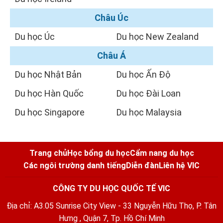
Châu Úc
Du học Úc
Du học New Zealand
Châu Á
Du học Nhật Bản
Du học Ấn Độ
Du học Hàn Quốc
Du học Đài Loan
Du học Singapore
Du học Malaysia
Trang chủ
Học bổng du học
Cẩm nang du học
Các ngôi trường danh tiếng
Diễn đàn
Liên hệ VIC
CÔNG TY DU HỌC QUỐC TẾ VIC
Địa chỉ: A3.05 Sunrise City View - 33 Nguyễn Hữu Thọ, P. Tân
Hưng , Quận 7, Tp. Hồ Chí Minh