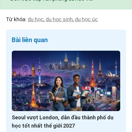
Từ khóa:
du học
,
du hoc sinh
,
du học úc
Bài liên quan
Seoul vượt London, dẫn đầu thành phố du
học tốt nhất thế giới 2027