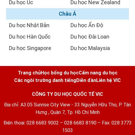
Du học Úc
Du học New Zealand
Châu Á
Du học Nhật Bản
Du học Ấn Độ
Du học Hàn Quốc
Du học Đài Loan
Du học Singapore
Du học Malaysia
Trang chủ
Học bổng du học
Cẩm nang du học
Các ngôi trường danh tiếng
Diễn đàn
Liên hệ VIC
CÔNG TY DU HỌC QUỐC TẾ VIC
Địa chỉ: A3.05 Sunrise City View - 33 Nguyễn Hữu Thọ, P. Tân
Hưng , Quận 7, Tp. Hồ Chí Minh
Điện thoại: 028 6683 9002 – 028 6683 8190 – Fax: 028 3773
1503