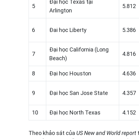
Đại học Texas tại
5
5.812
Arlington
6
Đai học Liberty
5.386
Đại học California (Long
7
4.816
Beach)
8
Đại học Houston
4.636
9
Đại học San Jose State
4.357
10
Đại học North Texas
4.152
Theo khảo sát của
US New and World report
t