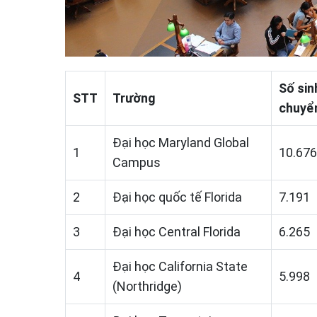
Số sin
STT
Trường
chuyể
Đại học Maryland Global
1
10.676
Campus
2
Đại học quốc tế Florida
7.191
3
Đại học Central Florida
6.265
Đại học California State
4
5.998
(Northridge)