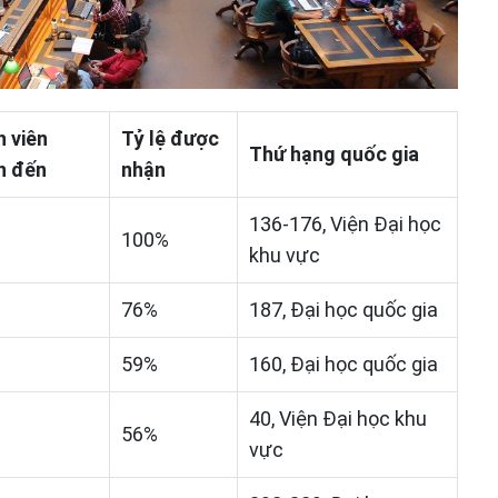
h viên
Tỷ lệ được
Thứ hạng quốc gia
n đến
nhận
136-176, Viện Đại học
100%
khu vực
76%
187, Đại học quốc gia
59%
160, Đại học quốc gia
40, Viện Đại học khu
56%
vực