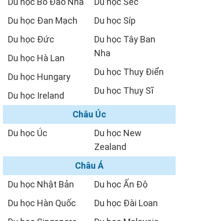
Du học Bồ Đào Nha
Du học Séc
Du học Đan Mạch
Du học Síp
Du học Đức
Du học Tây Ban
Nha
Du học Hà Lan
Du học Thụy Điển
Du học Hungary
Du học Thụy Sĩ
Du học Ireland
Châu Úc
Du học Úc
Du học New
Zealand
Châu Á
Du học Nhật Bản
Du học Ấn Độ
Du học Hàn Quốc
Du học Đài Loan