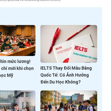
nhìn mức lương!
IELTS Thay Đổi Mẫu Bằng
u chí mới khi chọn
Quốc Tế: Có Ảnh Hưởng
học Mỹ
Đến Du Học Không?