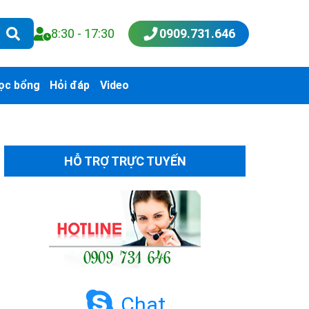
8:30 - 17:30
0909.731.646
ọc bổng
Hỏi đáp
Video
HỖ TRỢ TRỰC TUYẾN
Chat