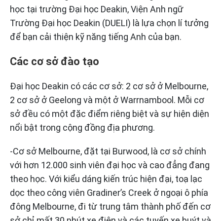
học tại trường Đại học Deakin, Viện Anh ngữ
Trường Đại học Deakin (DUELI) là lựa chọn lí tưởng
để bạn cải thiện kỹ năng tiếng Anh của bạn.
Các cơ sở đào tạo
Đại học Deakin có các cơ sở: 2 cơ sở ở Melbourne,
2 cơ sở ở Geelong và một ở Warrnambool. Mỗi cơ
sở đều có một đặc điểm riêng biệt và sự hiện diện
nổi bật trong cộng đồng địa phương.
-Cơ sở Melbourne, đặt tại Burwood, là cơ sở chính
với hơn 12.000 sinh viên đại học và cao đẳng đang
theo học. Với kiểu dáng kiến trúc hiện đại, toạ lạc
dọc theo công viên Gradiner’s Creek ở ngoại ô phía
đông Melbourne, đi từ trung tâm thành phố đến cơ
sở chỉ mất 30 phút xe điện và các tuyến xe buýt và