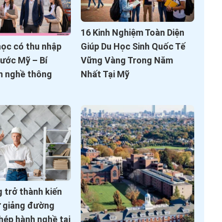
16 Kinh Nghiệm Toàn Diện
học có thu nhập
Giúp Du Học Sinh Quốc Tế
nước Mỹ – Bí
Vững Vàng Trong Năm
n nghề thông
Nhất Tại Mỹ
 trở thành kiến
ừ giảng đường
hép hành nghề tại