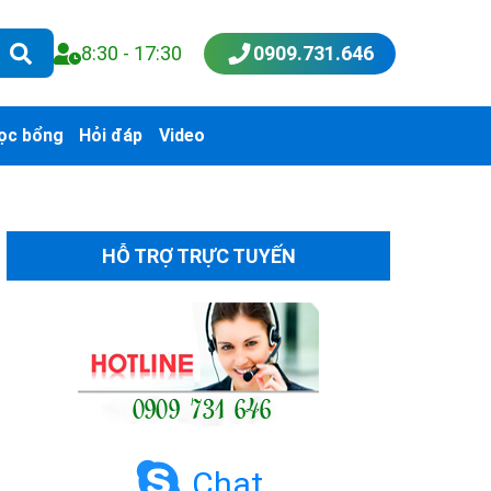
8:30 - 17:30
0909.731.646
ọc bổng
Hỏi đáp
Video
HỖ TRỢ TRỰC TUYẾN
Chat