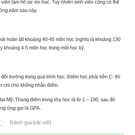
viên làm hồ sơ xin học. Tuy nhiên sinh viên cũng có thể
hững năm sau này.
phải hoàn tất khoảng 40-45 môn học (nghĩa là khoảng 130
 lấy khoảng 4-5 môn học trong một học kỳ.
đổi trường trong quá trình học. Ðiểm học phải trên C- thì
ín chỉ chứ không nhận điểm.
ại Mỹ. Thang điểm trong lớp học là từ 1 – 100, sau đó
ng ứng gọi là GPA.
Đánh giá bài viết