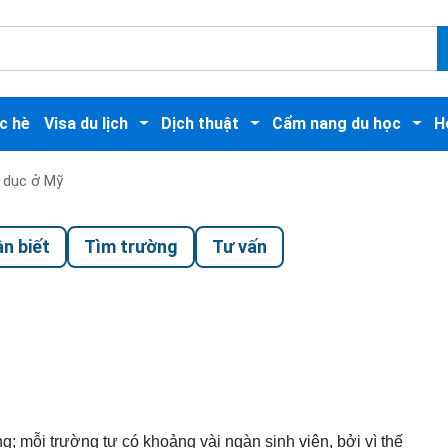
c hè
Visa du lịch
Dịch thuật
Cẩm nang du học
H
 dục ở Mỹ
n biết
Tìm trường
Tư vấn
g; mỗi trường tư có khoảng vài ngàn sinh viên, bởi vì thế