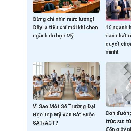
Đừng chỉ nhìn mức lương!
16 ngành 
Đây là tiêu chí mới khi chọn
cao nhất 
ngành du học Mỹ
quyết chọ
minh!
Vì Sao Một Số Trường Đại
Con đường
Học Top Mỹ Vẫn Bắt Buộc
trúc sư: t
SAT/ACT?
đến giấy p