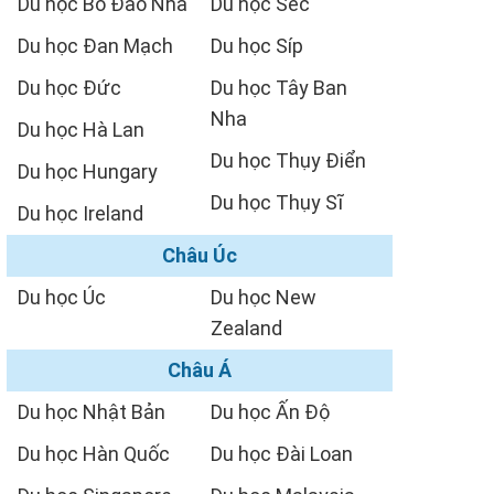
Du học Bồ Đào Nha
Du học Séc
Du học Đan Mạch
Du học Síp
Du học Đức
Du học Tây Ban
Nha
Du học Hà Lan
Du học Thụy Điển
Du học Hungary
Du học Thụy Sĩ
Du học Ireland
Châu Úc
Du học Úc
Du học New
Zealand
Châu Á
Du học Nhật Bản
Du học Ấn Độ
Du học Hàn Quốc
Du học Đài Loan