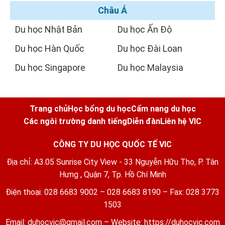
Châu Á
Du học Nhật Bản
Du học Ấn Độ
Du học Hàn Quốc
Du học Đài Loan
Du học Singapore
Du học Malaysia
Trang chủ
Học bổng du học
Cẩm nang du học
Các ngôi trường danh tiếng
Diễn đàn
Liên hệ VIC
CÔNG TY DU HỌC QUỐC TẾ VIC
Địa chỉ: A3.05 Sunrise City View - 33 Nguyễn Hữu Thọ, P. Tân
Hưng , Quận 7, Tp. Hồ Chí Minh
Điện thoại: 028 6683 9002 – 028 6683 8190 – Fax: 028 3773
1503
Email:
duhocvic@gmail.com
– Website:
https://duhocvic.com