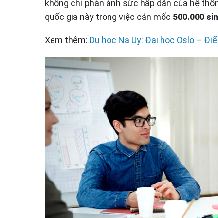
không chỉ phản ánh sức hấp dẫn của hệ thố
quốc gia này trong việc cán mốc
500.000 si
Xem thêm:
Du học Na Uy: Đại học Oslo – Điể