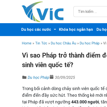
Du học các nước
Khóa học ngắn hạn
Du họ
Home
»
Tin Tức
»
Du học Châu Âu
»
Du học Pháp
»
Vì
Vì sao Pháp trở thành điểm đ
sinh viên quốc tế?
Du học Pháp
30/09/2025
Trong bối cảnh dòng chảy sinh viên quốc tế
điểm đến đầy sức hút. Theo thống kê mới nh
tại Pháp đã vượt ngưỡng
443.000 người
, tă