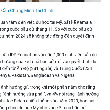
 Cần Chứng Minh Tài Chính!
quan tâm đến việc du học tại Mỹ, bất kể Kamala
trong cuộc bầu cử tháng 11. So với cuộc bầu cử
u cử năm 2024 sẽ không tác động đến quyết định
 cầu IDP Education với gần 1,000 sinh viên sắp du
 hưởng của kết quả bầu cử đối với quyết định du
át đến từ Ấn Độ (281 người) và Trung Quốc (234
enya, Pakistan, Bangladesh và Nigeria.
g ảnh hưởng gì”, trong khi một phần năm cho rằng
 “ảnh hưởng vừa phải”, và 4% nói rằng “ảnh hưởng
khi Joe Biden chiến thắng vào năm 2020, hơn hai
năng chọn du học Mỹ nhờ vào kết quả bầu cử.