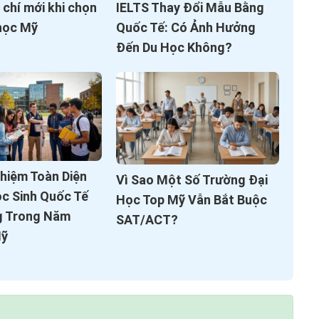
IELTS Thay Đổi Mẫu Bằng
u chí mới khi chọn
Quốc Tế: Có Ảnh Hưởng
học Mỹ
Đến Du Học Không?
ghiệm Toàn Diện
Vì Sao Một Số Trường Đại
ọc Sinh Quốc Tế
Học Top Mỹ Vẫn Bắt Buộc
g Trong Năm
SAT/ACT?
Mỹ