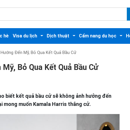
c hè
Visa du lịch
Dịch thuật
Cẩm nang du học
H
ế Hướng Đến Mỹ, Bỏ Qua Kết Quả Bầu Cử
 Mỹ, Bỏ Qua Kết Quả Bầu Cử
ho biết kết quả bầu cử sẽ không ảnh hưởng đến
lại mong muốn Kamala Harris thắng cử.