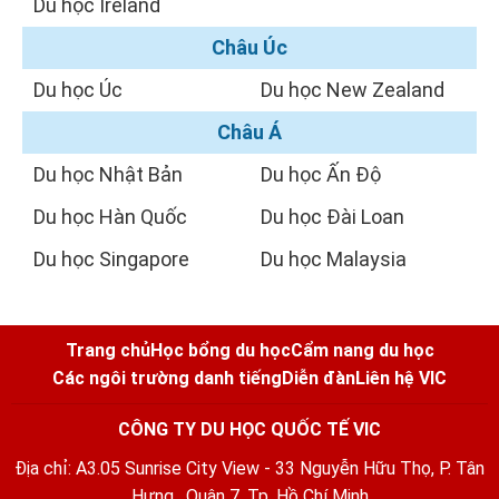
Du học Ireland
Châu Úc
Du học Úc
Du học New Zealand
Châu Á
Du học Nhật Bản
Du học Ấn Độ
Du học Hàn Quốc
Du học Đài Loan
Du học Singapore
Du học Malaysia
Trang chủ
Học bổng du học
Cẩm nang du học
Các ngôi trường danh tiếng
Diễn đàn
Liên hệ VIC
CÔNG TY DU HỌC QUỐC TẾ VIC
Địa chỉ: A3.05 Sunrise City View - 33 Nguyễn Hữu Thọ, P. Tân
Hưng , Quận 7, Tp. Hồ Chí Minh