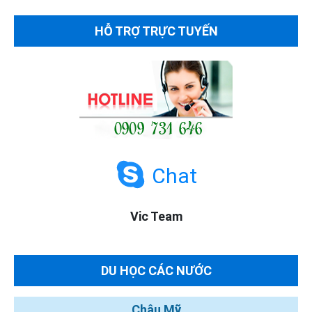
HỖ TRỢ TRỰC TUYẾN
Chat
Vic Team
DU HỌC CÁC NƯỚC
Châu Mỹ