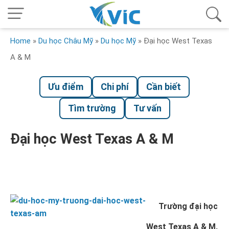
Home
»
Du học Châu Mỹ
»
Du học Mỹ
»
Đại học West Texas
A & M
Ưu điểm
Chi phí
Cần biết
Tìm trường
Tư vấn
Đại học West Texas A & M
Trường đại học
West Texas A & M
,