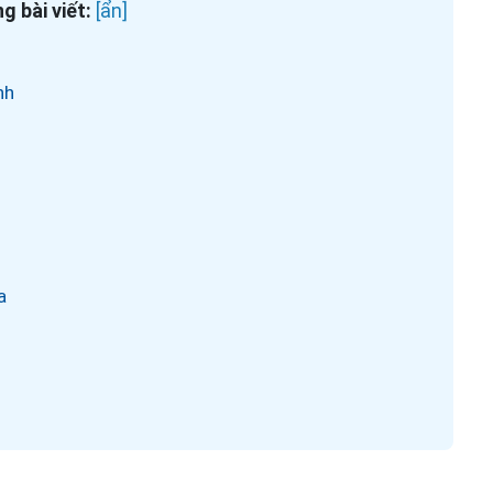
g bài viết:
nh
a