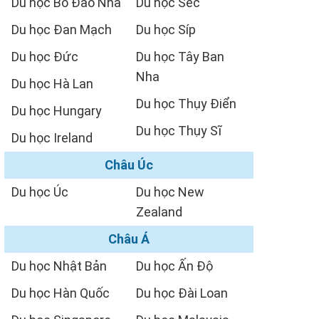
Du học Bồ Đào Nha
Du học Séc
Du học Đan Mạch
Du học Síp
Du học Đức
Du học Tây Ban
Nha
Du học Hà Lan
Du học Thụy Điển
Du học Hungary
Du học Thụy Sĩ
Du học Ireland
Châu Úc
Du học Úc
Du học New
Zealand
Châu Á
Du học Nhật Bản
Du học Ấn Độ
Du học Hàn Quốc
Du học Đài Loan