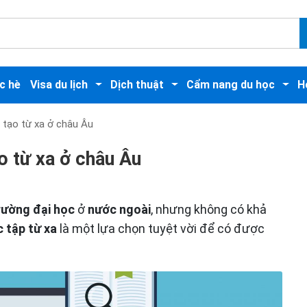
c hè
Visa du lịch
Dịch thuật
Cẩm nang du học
H
 tạo từ xa ở châu Âu
o từ xa ở châu Âu
rường đại học
ở
nước ngoài
, nhưng không có khả
 tập từ xa
là một lựa chọn tuyệt vời để có được