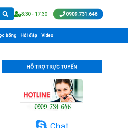
8:30 - 17:30
0909.731.646
ọc bổng
Hỏi đáp
Video
HỖ TRỢ TRỰC TUYẾN
Chat