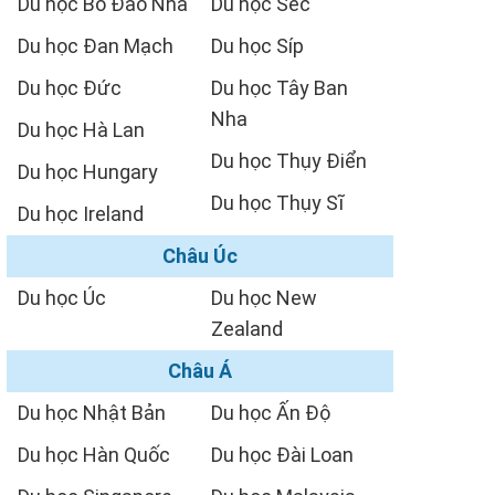
Du học Bồ Đào Nha
Du học Séc
Du học Đan Mạch
Du học Síp
Du học Đức
Du học Tây Ban
Nha
Du học Hà Lan
Du học Thụy Điển
Du học Hungary
Du học Thụy Sĩ
Du học Ireland
Châu Úc
Du học Úc
Du học New
Zealand
Châu Á
Du học Nhật Bản
Du học Ấn Độ
Du học Hàn Quốc
Du học Đài Loan