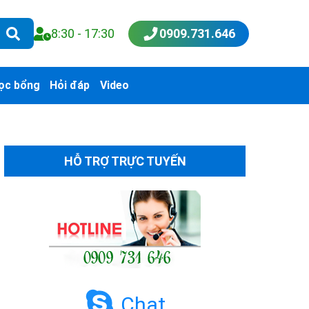
8:30 - 17:30
0909.731.646
ọc bổng
Hỏi đáp
Video
HỖ TRỢ TRỰC TUYẾN
Chat