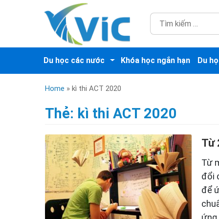
Du học các nước
Khóa học ngắn hạn
Du họ
Home
»
kì thi ACT 2020
Thẻ:
kì thi ACT 2020
Từ 
Từ m
đổi 
để ứ
chuẩ
ứng