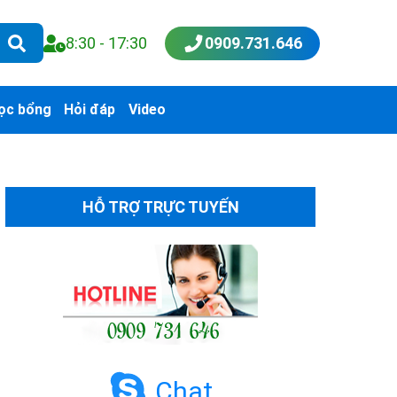
8:30 - 17:30
0909.731.646
ọc bổng
Hỏi đáp
Video
HỖ TRỢ TRỰC TUYẾN
Chat