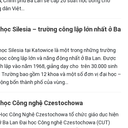
, Chính phủ Ba Lan sẽ cấp 20 suất học bổng cho
 dân Việt…
 học Silesia – trường công lập lớn nhất ở Ba
học Silesia tại Katowice là một trong những trường
học công lập lớn và năng động nhất ở Ba Lan. Được
h lập vào năm 1968, giảng dạy cho trên 30.000 sinh
. Trường bao gồm 12 khoa và một số đơn vị đại học –
rộng bốn thành phố của vùng…
 học Công nghệ Czestochowa
Học Công Nghệ Czestochowa tổ chức giáo dục hiện
ở Ba Lan Đại học Công nghệ Czestochowa (CUT)