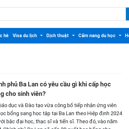
c hè
Visa du lịch
Dịch thuật
Cẩm nang du học
H
nh phủ Ba Lan có yêu cầu gì khi cấp học
g cho sinh viên?
iáo dục và Đào tạo vừa công bố tiếp nhận ứng viên
học bổng sang học tập tại Ba Lan theo Hiệp định 2024
với bậc đại học, thạc sĩ và tiến sĩ. Theo đó, vào năm