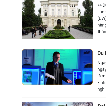
>> D
Lan 
(UW)
hàng
thàn
Du 
Ngày
ngày
là m
kinh
nghi