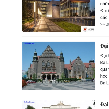
nhữn
Được
các 
>> D
Đại
Đại 
Ba L
quan
học 
Ba L
Đại