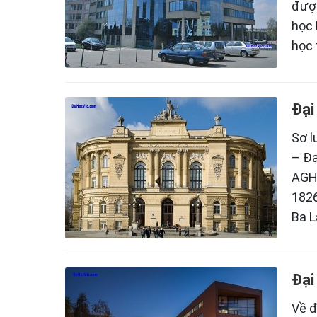
được
học 
học 
Đại
Sơ l
– Đạ
AGH
1826
Ba L
Đại
Về đ