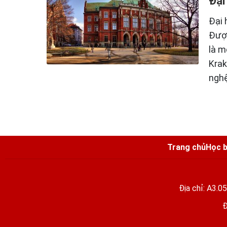
Đại
Đại 
Được
là m
Krak
nghệ
Trang chủ
Học b
Địa chỉ: A3.0
Đ