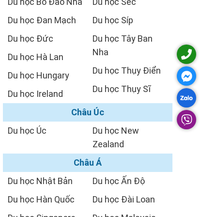
Du học Bồ Đào Nha
Du học Séc
Du học Đan Mạch
Du học Síp
Du học Đức
Du học Tây Ban
Nha
Du học Hà Lan
Du học Thụy Điển
Du học Hungary
Du học Thụy Sĩ
Du học Ireland
Châu Úc
Du học Úc
Du học New
Zealand
Châu Á
Du học Nhật Bản
Du học Ấn Độ
Du học Hàn Quốc
Du học Đài Loan