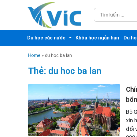
Du học các nước
Khóa học ngắn hạn
Du họ
Home
»
du hoc ba lan
Thẻ:
du hoc ba lan
Chí
bổn
Bộ G
xin 
đối 