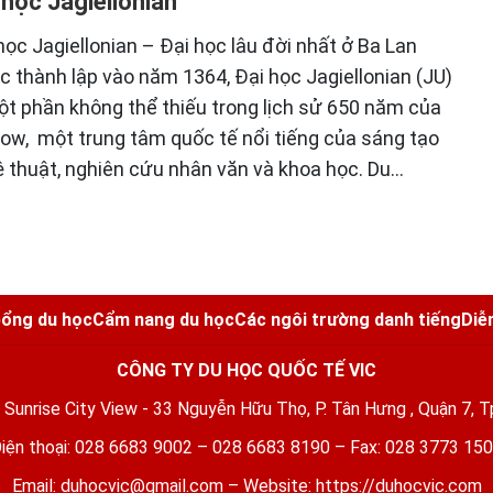
 học Jagiellonian
học Jagiellonian – Đại học lâu đời nhất ở Ba Lan
 thành lập vào năm 1364, Đại học Jagiellonian (JU)
ột phần không thể thiếu trong lịch sử 650 năm của
ow, một trung tâm quốc tế nổi tiếng của sáng tạo
 thuật, nghiên cứu nhân văn và khoa học. Du…
ổng du học
Cẩm nang du học
Các ngôi trường danh tiếng
Diễ
CÔNG TY DU HỌC QUỐC TẾ VIC
5 Sunrise City View - 33 Nguyễn Hữu Thọ, P. Tân Hưng , Quận 7, T
iện thoại: 028 6683 9002 – 028 6683 8190 – Fax: 028 3773 15
Email:
duhocvic@gmail.com
– Website:
https://duhocvic.com