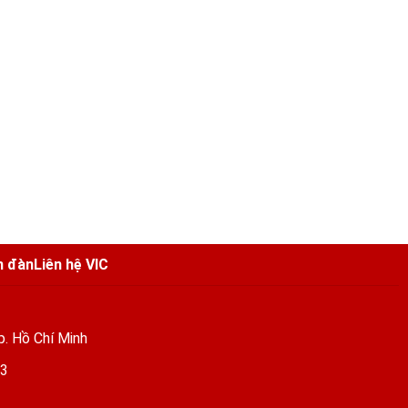
n đàn
Liên hệ VIC
p. Hồ Chí Minh
03