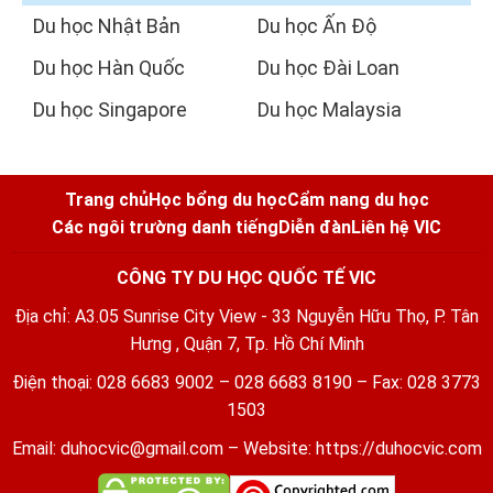
Du học Nhật Bản
Du học Ấn Độ
Du học Hàn Quốc
Du học Đài Loan
Du học Singapore
Du học Malaysia
Trang chủ
Học bổng du học
Cẩm nang du học
Các ngôi trường danh tiếng
Diễn đàn
Liên hệ VIC
CÔNG TY DU HỌC QUỐC TẾ VIC
Địa chỉ: A3.05 Sunrise City View - 33 Nguyễn Hữu Thọ, P. Tân
Hưng , Quận 7, Tp. Hồ Chí Minh
Điện thoại: 028 6683 9002 – 028 6683 8190 – Fax: 028 3773
1503
Email:
duhocvic@gmail.com
– Website:
https://duhocvic.com