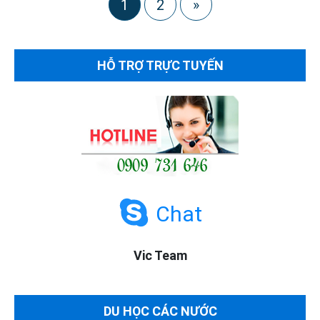
1
2
»
HỖ TRỢ TRỰC TUYẾN
Chat
Vic Team
DU HỌC CÁC NƯỚC