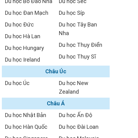
Du học Bồ Đào Nha
Du học Séc
Du học Đan Mạch
Du học Síp
Du học Đức
Du học Tây Ban
Nha
Du học Hà Lan
Du học Thụy Điển
Du học Hungary
Du học Thụy Sĩ
Du học Ireland
Châu Úc
Du học Úc
Du học New
Zealand
Châu Á
Du học Nhật Bản
Du học Ấn Độ
Du học Hàn Quốc
Du học Đài Loan