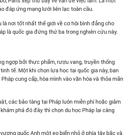
ố, Paris xếp thứ bảy về vấn đề việc làm. Là một
o đáp ứng mạng lưới liên lạc toàn cầu.
là nơi tốt nhất thế giới về cơ hội bình đẳng cho
háp là quốc gia đứng thứ ba trong nghiên cứu này.
ng ngợp bởi thực phẩm, rượu vang, truyền thống
inh tế. Một khi chọn lựa học tại quốc gia này, bạn
à Pháp cung cấp, hòa mình vào văn hóa và thỏa mãn
uật, các bảo tàng tại Pháp luôn miễn phí hoặc giảm
à khám phá đó đây thì chọn du học Pháp lại càng
vương quốc Anh một eo biển nhỏ ở phía tây bắc và