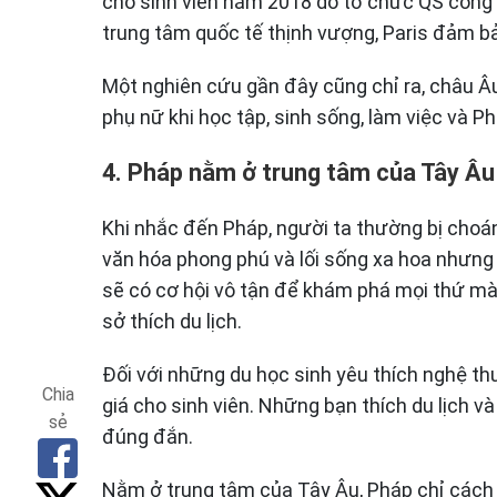
cho sinh viên năm 2018 do tổ chức QS công b
trung tâm quốc tế thịnh vượng, Paris đảm bả
Một nghiên cứu gần đây cũng chỉ ra, châu Âu 
phụ nữ khi học tập, sinh sống, làm việc và P
4. Pháp nằm ở trung tâm của Tây Âu
Khi nhắc đến Pháp, người ta thường bị choá
văn hóa phong phú và lối sống xa hoa nhưng t
sẽ có cơ hội vô tận để khám phá mọi thứ m
sở thích du lịch.
Đối với những du học sinh yêu thích nghệ th
Chia
giá cho sinh viên. Những bạn thích du lịch v
sẻ
đúng đắn.
Nằm ở trung tâm của Tây Âu, Pháp chỉ cách 