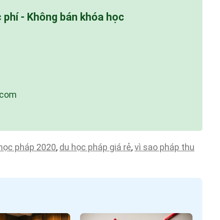
c phí - Không bán khóa học
.com
học pháp 2020
,
du học pháp giá rẻ
,
vì sao pháp thu