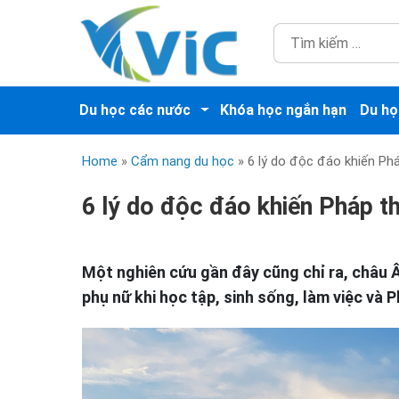
Du học các nước
Khóa học ngắn hạn
Du họ
Home
»
Cẩm nang du học
»
6 lý do độc đáo khiến Phá
6 lý do độc đáo khiến Pháp th
Một nghiên cứu gần đây cũng chỉ ra, châu Âu
phụ nữ khi học tập, sinh sống, làm việc và 