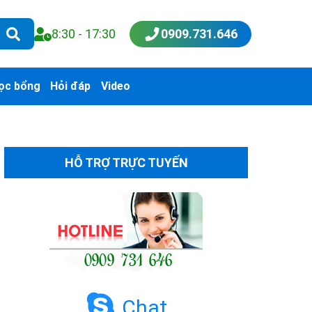
8:30 - 17:30
0909.731.646
ọc bổng
Hỏi đáp
Video
HỖ TRỢ TRỰC TUYẾN
Chat