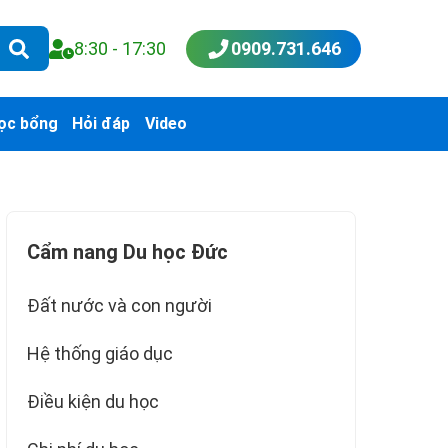
8:30 - 17:30
0909.731.646
ọc bổng
Hỏi đáp
Video
Cẩm nang Du học Đức
Đất nước và con người
Hệ thống giáo dục
Điều kiện du học