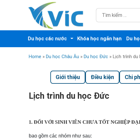
Du học các nước
Khóa học ngắn hạn
Du họ
Home
»
Du học Châu Âu
»
Du học Đức
»
Lịch trình d
Giới thiệu
Điều kiện
Chi ph
Lịch trình du học Đức
1. ĐỐI VỚI SINH VIÊN CHƯA TỐT NGHIỆP Đ
bao gồm các nhóm như sau: