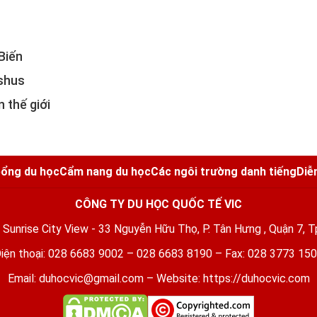
Biến
shus
n thế giới
ổng du học
Cẩm nang du học
Các ngôi trường danh tiếng
Diễ
CÔNG TY DU HỌC QUỐC TẾ VIC
5 Sunrise City View - 33 Nguyễn Hữu Thọ, P. Tân Hưng , Quận 7, T
iện thoại: 028 6683 9002 – 028 6683 8190 – Fax: 028 3773 15
Email:
duhocvic@gmail.com
– Website:
https://duhocvic.com