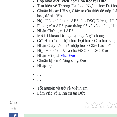
Cập nhật
điều kiện học Cao học tại Đức
Tìm hiểu về Trường Đại học,
Ngành học Đại họ
Chuẩn bị các Hồ sơ, Giấy tờ cần thiết để nộp th
học
, để xin
Visa
Nộp Hồ sơ thẩm tra
APS
cho ĐSQ Đức tại Hà Nộ
Phỏng vấn
APS
(vào tháng 05 và vào tháng 11
Nhận Chứng chỉ
APS
Mở tài khoản Du học
tại một Ngân hàng
Gởi
Hồ sơ xin nhập học Đại học
/
Cao học san
Nhận Giấy báo mời nhập học / Giấy báo mời tha
Nộp Hồ sơ xin
Visa
cho ĐSQ / TLSQ Đức
Nhận kết quả
Visa Đức
Chuẩn bị lên đường sang Đức
Nhập học
…
…
Tốt nghiệp và trở về Việt Nam
Làm việc và Định cư tại Đức
Chia
sẻ