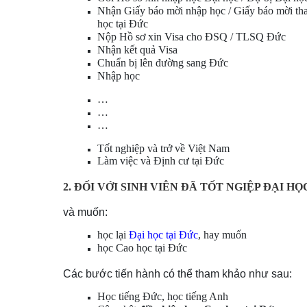
Nhận Giấy báo mời nhập học / Giấy báo mời tha
học
tại Đức
Nộp Hồ sơ xin
Visa
cho ĐSQ / TLSQ Đức
Nhận kết quả
Visa
Chuẩn bị lên đường sang Đức
Nhập học
…
…
…
Tốt nghiệp và trở về Việt Nam
Làm việc và Định cư tại Đức
2. ĐỐI VỚI SINH VIÊN ĐÃ TỐT NGIỆP ĐẠI H
và muốn:
học lại
Đại học tại Đức
, hay muốn
học Cao học tại Đức
Các bước tiến hành có thể tham khảo như sau:
Học tiếng Đức
, học tiếng Anh