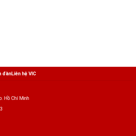
n đàn
Liên hệ VIC
p. Hồ Chí Minh
03