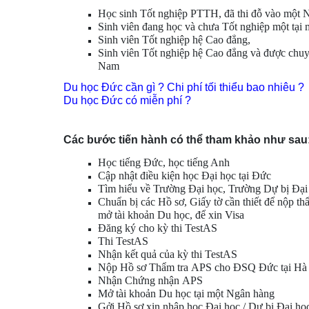
Học sinh Tốt nghiệp PTTH, đã thi đỗ vào một 
Sinh viên đang học và chưa Tốt nghiệp một tại
Sinh viên Tốt nghiệp hệ Cao đẳng,
Sinh viên Tốt nghiệp hệ Cao đẳng và được chuyể
Nam
Du học Đức cần gì ? Chi phí tối thiểu bao nhiêu ?
Du học Đức có miễn phí ?
Các bước tiến hành có thể tham khảo như sau
Học tiếng Đức
, học tiếng Anh
Cập nhật
điều kiện học Đại học tại Đức
Tìm hiểu về Trường Đại học,
Trường Dự bị Đại
Chuẩn bị các Hồ sơ, Giấy tờ cần thiết để nộp th
mở
tài khoản Du học
, để xin
Visa
Đăng ký cho kỳ thi
TestAS
Thi
TestAS
Nhận kết quả của kỳ thi
TestAS
Nộp Hồ sơ Thẩm tra
APS
cho ĐSQ Đức tại Hà
Nhận Chứng nhận
APS
Mở tài khoản Du học
tại một Ngân hàng
Gởi
Hồ sơ xin nhập học Đại học
/
Dự bị Đại họ