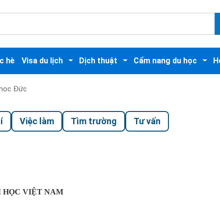
c hè
Visa du lịch
Dịch thuật
Cẩm nang du học
H
u học Đức
í
Việc làm
Tìm trường
Tư vấn
ẠI HỌC VIỆT NAM